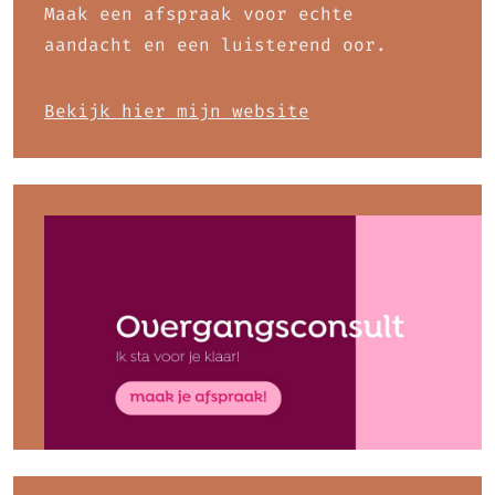
Maak een afspraak voor echte
aandacht en een luisterend oor.
Bekijk hier mijn website